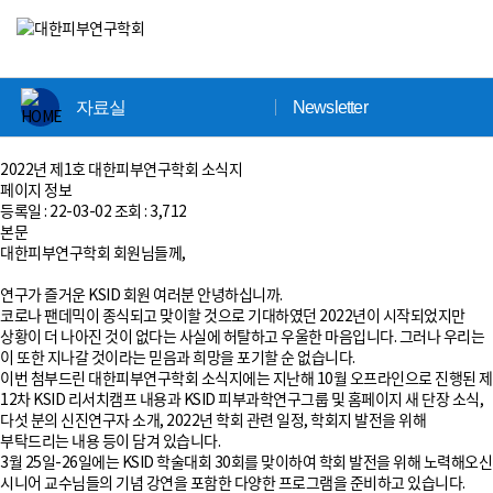
×
자료실
Newsletter
2022년 제1호 대한피부연구학회 소식지
페이지 정보
등록일 :
22-03-02
조회 :
3,712
본문
대한피부연구학회 회원님들께,
연구가 즐거운 KSID 회원 여러분 안녕하십니까.
코로나 팬데믹이 종식되고 맞이할 것으로 기대하였던 2022년이 시작되었지만
상황이 더 나아진 것이 없다는 사실에 허탈하고 우울한 마음입니다. 그러나 우리는
이 또한 지나갈 것이라는 믿음과 희망을 포기할 순 없습니다.
이번 첨부드린 대한피부연구학회 소식지에는 지난해 10월 오프라인으로 진행된 제
12차 KSID 리서치캠프 내용과 KSID 피부과학연구그룹 및 홈페이지 새 단장 소식,
다섯 분의 신진연구자 소개, 2022년 학회 관련 일정, 학회지 발전을 위해
부탁드리는 내용 등이 담겨 있습니다.
3월 25일-26일에는 KSID 학술대회 30회를 맞이하여 학회 발전을 위해 노력해오신
시니어 교수님들의 기념 강연을 포함한 다양한 프로그램을 준비하고 있습니다.